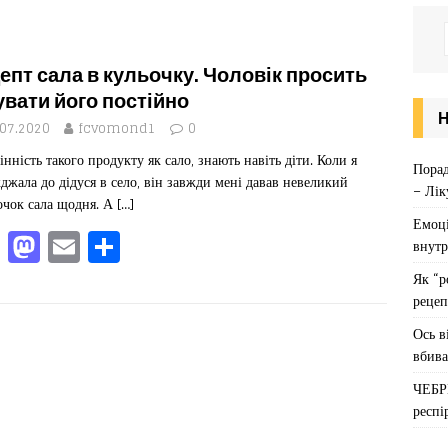
епт сала в кульочку. Чоловік просить
увати його постійно
.07.2020
fcvomond1
0
інність такого продукту як сало, знають навіть діти. Коли я
Порад
джала до дідуся в село, він завжди мені давав невеликий
– Лік
чок сала щодня. А
[…]
Емоці
F
M
E
П
внутр
a
a
m
од
Як “р
c
st
ai
іл
рецеп
e
o
l
ит
Ось в
вбива
b
d
ис
ЧЕБР
o
o
я
респі
o
n