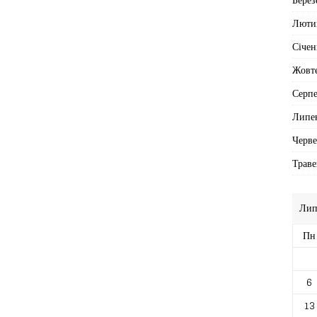
Люти
Січен
Жовт
Серп
Липе
Черв
Траве
Лип
Пн
6
13