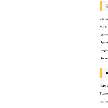
k
К
Без к
Житт
Здоро
Притч
Реце
Цікав
А
Черв
Траве
Квіте