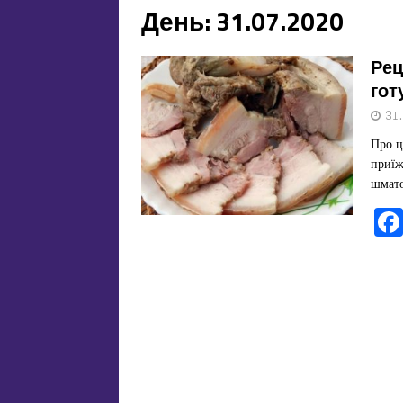
День:
31.07.2020
Рец
гот
31
Про ц
приїж
шмато