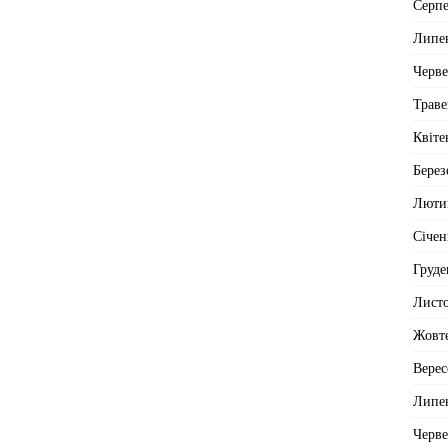
Серп
Липе
Черв
Траве
Квіте
Берез
Люти
Січен
Груде
Лист
Жовт
Верес
Липе
Черв