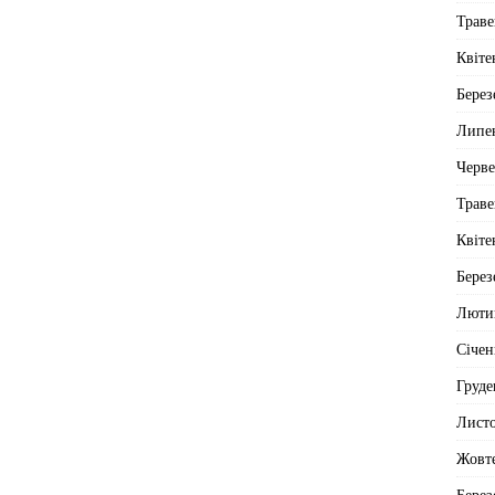
Траве
Квіте
Берез
Липе
Черв
Траве
Квіте
Берез
Люти
Січен
Груде
Лист
Жовт
Берез