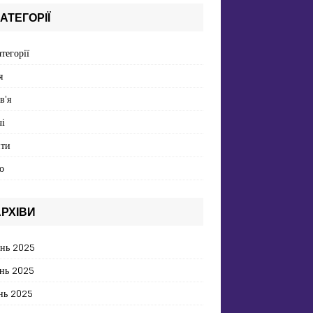
АТЕГОРІЇ
атегорії
я
в'я
і
пти
о
РХІВИ
ень 2025
нь 2025
нь 2025