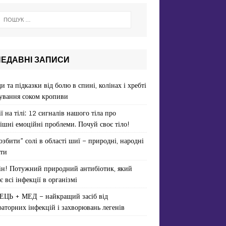
НЕДАВНІ ЗАПИСИ
и та підказки від болю в спині, колінах і хребті
ування соком кропиви
ї на тілі: 12 сигналів нашого тіла про
ішні емоційні проблеми. Почуй своє тіло!
озбити” солі в області шиї – природні, народні
ти
ін! Потужний природний антибіотик, який
є всі інфекції в організмі
ЕЦЬ + МЕД – найкращий засіб від
раторних інфекцій і захворювань легенів