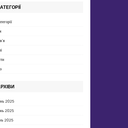
АТЕГОРІЇ
атегорії
я
в'я
і
пти
о
РХІВИ
ень 2025
нь 2025
нь 2025