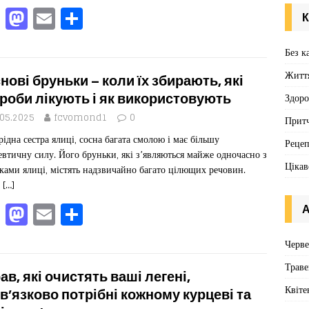
F
M
E
П
К
a
a
m
од
c
st
ai
іл
Без к
e
o
l
ит
Житт
нові бруньки – коли їх збирають, які
b
d
ис
роби лікують і як використовують
Здоро
o
o
я
.05.2025
fcvomond1
0
Притч
ідна сестра ялиці, сосна багата смолою і має більшу
o
n
Реце
евтичну силу. Його бруньки, які з’являються майже одночасно з
k
Цікав
ками ялиці, містять надзвичайно багато цілющих речовин.
а
[…]
F
M
E
П
А
a
a
m
од
Черв
c
st
ai
іл
Траве
e
o
l
ит
рав, які очистять ваші легені,
Квіте
b
d
ис
в’язково потрібні кожному курцеві та