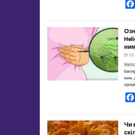
Озн
Hel
ни
08
Helic
бакте
ним, 
процв
Чи 
скі