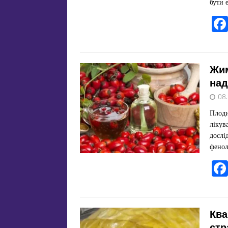
бути 
Жим
над
08
Плоди
лікув
дослі
фенол
Ква
стр