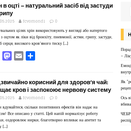
н в оцті – натуральний засіб від застуди
грипу
.05.2025
fcvomond1
0
увальних цілях хрін використовують у вигляді або натертого
 з оцтом як ліки від бронхіту, пневмонії, астми, грипу, застуди,
б серця, високого кров’яного тиску
[…]
Порад
F
M
E
П
– Лік
a
a
m
од
Емоці
c
st
ai
іл
внутр
e
o
l
ит
звичайно корисний для здоров’я чай:
Як “р
рецеп
b
d
ис
щає кров і заспокоює нервову систему
Ось в
o
o
я
.05.2025
fcvomond1
0
вбива
и вдумайтеся, скільки позитивних ефектів він надає на
o
n
ізм! Все описано у статті. Цей напій нормалізує роботу
ЧЕБР
k
ки, оздоровлює нирки, благотворно впливає на апетит та
респі
ну
[…]