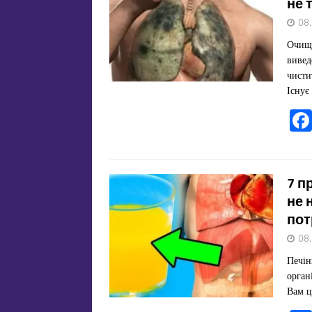
не т
08
Очище
вивед
чисти
Існує
7 п
не 
пот
08
Печін
орган
Вам ц