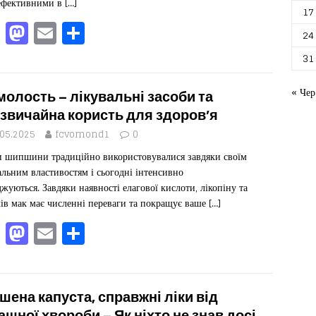
ефективними в
[…]
17
F
M
E
П
24
a
a
m
од
31
c
st
ai
іл
e
o
l
ит
« Чер
олость – лікувальні засоби та
b
d
ис
звичайна користь для здоров’я
o
o
я
.05.2025
fcvomond1
0
 шипшини традиційно використовувалися завдяки своїм
o
n
альним властивостям і сьогодні інтенсивно
k
джуються. Завдяки наявності елагової кислоти, лікопіну та
ів мак має численні переваги та покращує ваше
[…]
F
M
E
П
a
a
m
од
c
st
ai
іл
e
o
l
ит
шена капуста, справжні ліки від
ашної хвороби – Як ніхто не знав досі