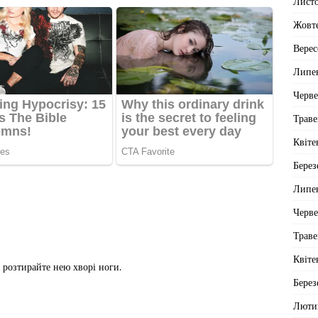
Лист
Жовт
Верес
Липе
Черв
Траве
Квіте
Берез
Липе
Черв
Траве
Квіте
 розтирайте нею хворі ноги.
Берез
Люти