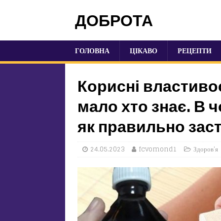
ДОБРОТА
ГОЛОВНА
ЦІКАВО
РЕЦЕПТИ
Корисні властивос
мало хто знає. В 
як правильно зас
24.05.2023
fcvomond1
Здоров'я