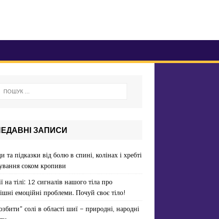
НЕДАВНІ ЗАПИСИ
и та підказки від болю в спині, колінах і хребті
ування соком кропиви
ї на тілі: 12 сигналів нашого тіла про
ішні емоційні проблеми. Почуй своє тіло!
озбити” солі в області шиї – природні, народні