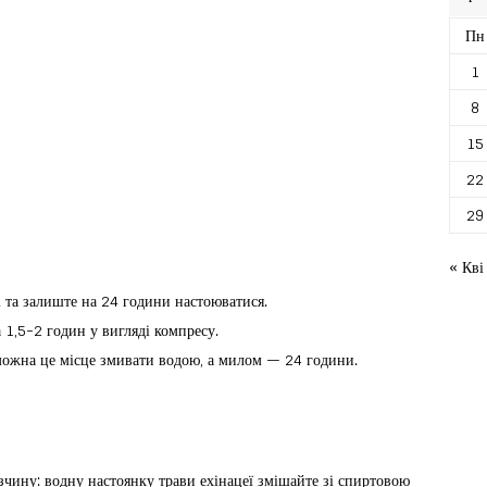
Пн
1
8
15
22
29
« Кві
і та залиште на 24 години настоюватися.
 1,5-2 годин у вигляді компресу.
 можна це місце змивати водою, а милом — 24 години.
зчину: водну настоянку трави ехінацеї змішайте зі спиртовою