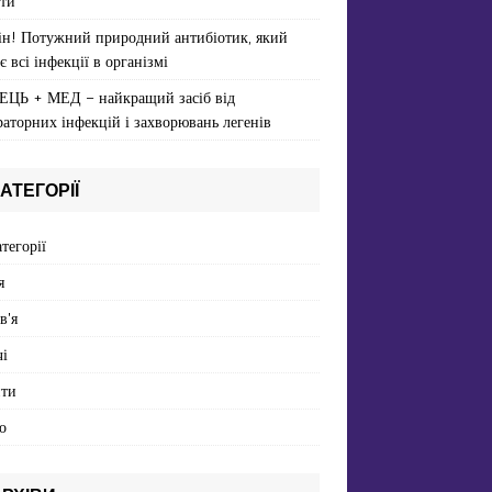
ти
ін! Потужний природний антибіотик, який
є всі інфекції в організмі
ЕЦЬ + МЕД – найкращий засіб від
раторних інфекцій і захворювань легенів
АТЕГОРІЇ
атегорії
я
в'я
і
пти
о