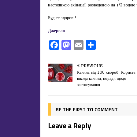
настоянкою ехінацеї, розведеною на 1/3 водо
Будьте здорові!
Джерело
F
M
E
П
a
a
m
од
c
st
ai
іл
PREVIOUS
e
o
l
и
Калина від 100 хвороб! Користь 
шкода калини, поради щодо
b
d
т
застосування
o
o
ис
o
n
я
k
BE THE FIRST TO COMMENT
Leave a Reply