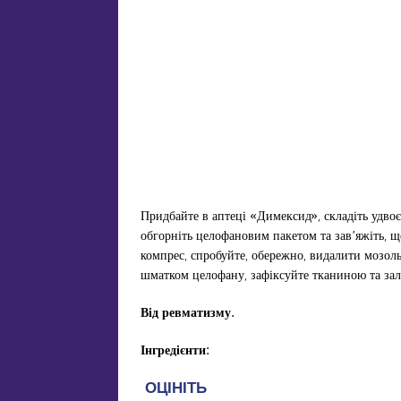
Придбайте в аптеці «Димексид», складіть удвоє
обгорніть целофановим пакетом та зав’яжіть, що
компрес, спробуйте, обережно, видалити мозоль
шматком целофану, зафіксуйте тканиною та зал
Від р
евматизм
у.
Інгредієнти: