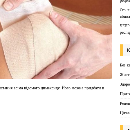
рецеп
Ось в
вбива
ЧЕБР
респі
К
Без к
Житт
Здоро
стання всіма відомого димексиду. Його можна придбати в
Притч
Реце
Цікав