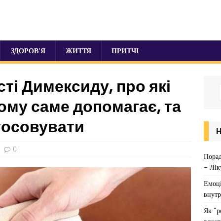
ЗДОРОВ’Я
ЖИТТЯ
ПРИТЧІ
ті Димексиду, про які
чому саме допомагає, та
тосовувати
0
Порад
– Лік
Емоці
внутр
Як “р