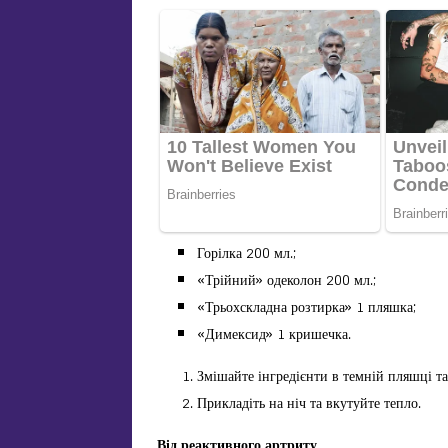
Горілка 200 мл.;
«Трійний» одеколон 200 мл.;
«Трьохскладна розтирка» 1 пляшка;
«Димексид» 1 кришечка.
Змішайте інгредієнти в темній пляшці та
Прикладіть на ніч та вкутуйте тепло.
Від р
еактивн
ого
артрит
у
.