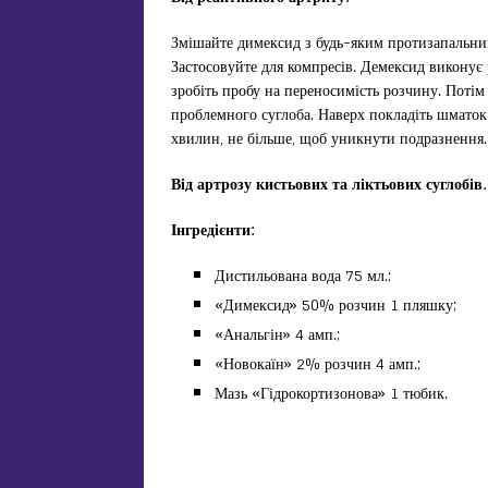
Змішайте димексид з будь-яким протизапальним 
Застосовуйте для компресів. Демексид виконує 
зробіть пробу на переносимість розчину. Потім
проблемного суглоба. Наверх покладіть шматок
хвилин, не більше, щоб уникнути подразнення. 
Від а
ртроз
у
кистьових
та
ліктьових суглобів
.
Інгредієнти:
Дистильована вода 75 мл.;
«Димексид» 50% розчин 1 пляшку;
«Анальгін» 4 амп.;
«Новокаїн» 2% розчин 4 амп.;
Мазь «Гідрокортизонова» 1 тюбик.