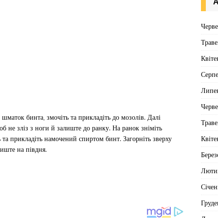
А
Черв
Траве
Квіте
Серп
Липе
Черв
 шматок бинта, змочіть та прикладіть до мозолів. Далі
Траве
б не зліз з ноги й залиште до ранку. На ранок зніміть
Квіте
 та прикладіть намочений спиртом бинт. Загорніть зверху
иште на півдня.
Берез
Люти
Січен
Груде