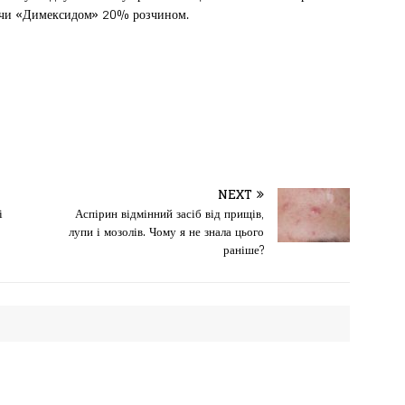
ю чи «Димексидом» 20% розчином.
NEXT
і
Аспірин відмінний засіб від прищів,
лупи і мозолів. Чому я не знала цього
раніше?