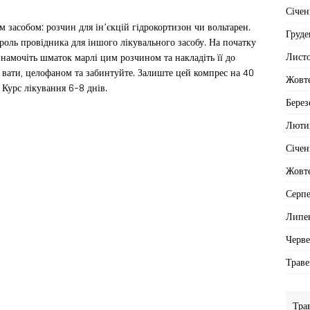
Січен
засобом: розчин для ін’єкцій гідрокортизон чи вольтарен.
Груде
роль провідника для іншого лікувального засобу. На початку
Лист
 намочіть шматок марлі цим розчином та накладіть її до
 вати, целофаном та забинтуйте. Залиште цей компрес на 40
Жовт
Курс лікування 6-8 днів.
Берез
Люти
Січен
Жовт
Серп
Липе
Черв
Траве
Тра