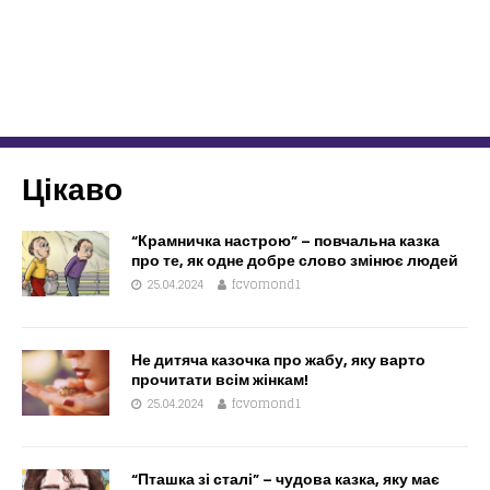
Цікаво
“Крамничка настрою” – повчальна казка
про те, як одне добре слово змінює людей
25.04.2024
fcvomond1
Не дитяча казочка про жабу, яку варто
прочитати всім жінкам!
25.04.2024
fcvomond1
“Пташка зі сталі” – чудова казка, яку має