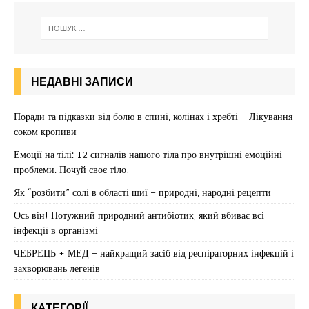
НЕДАВНІ ЗАПИСИ
Поради та підказки від болю в спині, колінах і хребті – Лікування
соком кропиви
Емоції на тілі: 12 сигналів нашого тіла про внутрішні емоційні
проблеми. Почуй своє тіло!
Як “розбити” солі в області шиї – природні, народні рецепти
Ось він! Потужний природний антибіотик, який вбиває всі
інфекції в організмі
ЧЕБРЕЦЬ + МЕД – найкращий засіб від респіраторних інфекцій і
захворювань легенів
КАТЕГОРІЇ