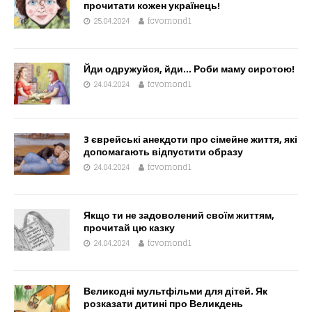
прочитати кожен українець!
25.04.2024
fcvomond1
Йди одружуйся, йди… Роби маму сиротою!
24.04.2024
fcvomond1
3 єврейські анекдоти про сімейне життя, які
допомагають відпустити образу
24.04.2024
fcvomond1
Якщо ти не задоволений своїм життям,
прочитай цю казку
24.04.2024
fcvomond1
Великодні мультфільми для дітей. Як
розказати дитині про Великдень