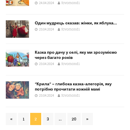
24.04.2024
fcvomond1
Один мудрець сказав: жінки, як яблука…
23.04.2024
fcvomond1
Казка про дачу у селі, яку ми зрозуміємо
через багато років
23.04.2024
fcvomond1
“Крила” – глибока казка-алегорія, яку
потрібно прочитати кожній мамі
23.04.2024
fcvomond1
«
1
2
3
…
20
»