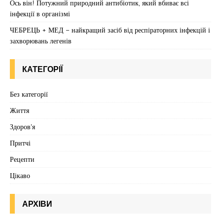
Ось він! Потужний природний антибіотик, який вбиває всі
інфекції в організмі
ЧЕБРЕЦЬ + МЕД – найкращий засіб від респіраторних інфекцій і
захворювань легенів
КАТЕГОРІЇ
Без категорії
Життя
Здоров'я
Притчі
Рецепти
Цікаво
АРХІВИ