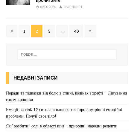
прочитайте
02.05.2024
fcvomond1
«
1
2
3
…
46
»
НЕДАВНІ ЗАПИСИ
Поради та підказки від болю в спині, колінах і хребті – Лікування
соком кропиви
Емоції на тілі: 12 сигналів нашого тіла про внутрішні емоційні
проблеми. Почуй своє тіло!
Як “розбити” солі в області шиї – природні, народні рецепти