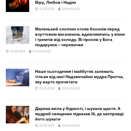
Віру, Любов і Надію
03.05.2024
fcvomond1
Маленький хлопчик стояв босоніж перед
взуттєвим магазином, вдивляючись у вікно
і тремтів від холоду. Ві просив у Бога
подарунок – черевички
03.05.2024
fcvomond1
Наше сьогодення і майбутнє залежать
тільки від нас! Надзвичайно мудра Притча,
яку варто прочитати
03.05.2024
fcvomond1
Дарина жила у бідності, і шукала щастя. А
мудрий священик підказав їй, де насправді
його шукати
03.05.2024
fcvomond1