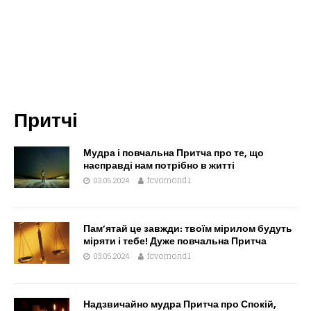
Притчі
Мудра і повчальна Притча про те, що
насправді нам потрібно в житті
03.05.2024
fcvomond1
Пам’ятай це завжди: твоїм мірилом будуть
міряти і тебе! Дуже повчальна Притча
03.05.2024
fcvomond1
Надзвичайно мудра Притча про Спокій,