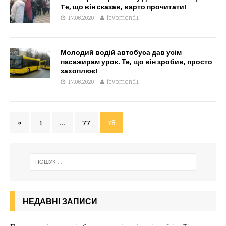
Tе, що він сказав, варто прочитати!
17.06.2020
fcvomond1
Молодий водій автобуса дав усім
пасажирам урок. Те, що він зробив, просто
захоплює!
17.06.2020
fcvomond1
«
1
…
77
78
НЕДАВНІ ЗАПИСИ