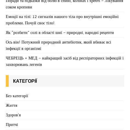
Поради та підказки від болю в спині, колінах і хребті – Лікування
соком кропиви
Емоції на тілі: 12 сигналів нашого тіла про внутрішні емоційні
проблеми. Почуй своє тіло!
Як “розбити” солі в області шиї – природні, народні рецепти
Ось він! Потужний природний антибіотик, який вбиває всі
інфекції в організмі
ЧЕБРЕЦЬ + МЕД – найкращий засіб від респіраторних інфекцій і
захворювань легенів
КАТЕГОРІЇ
Без категорії
Життя
Здоров'я
Притчі