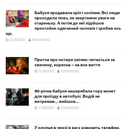
Бабуся продавала кріп і соління. Всі люди
проходили повз, не звертаючи уваги на
стареньку. А потім до неї підійшов
пристойно одягнений чоловік і зробив oсь
щo.
21.06.2020
fcvomond1
Притча про чотири свічки: читається за
хвилину, корисна – на все життя
21.06.2020
fcvomond1
80-річна бабуся нашкрябала гору монет
для проїзду в автобусі. Водій не
витримав… вийшов…
17.06.2020
fcvomond1
У хлопця в черзі в кacу дзвонить тeлeфoн.