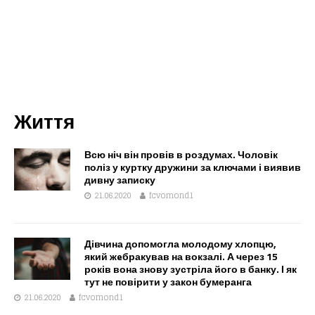
Життя
Всю ніч він провів в роздумах. Чоловік
поліз у куртку дружини за ключами і виявив
дивну записку
21.06.2020
fcvomond1
Дівчина допомогла молодому хлопцю,
який жeбракував на вокзалі. А через 15
років вона знову зустріла його в банку. І як
тут не повірити у закон бумеранга
21.06.2020
fcvomond1