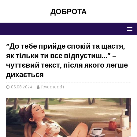
ДОБРОТА
“До тебе прийде спокій та щастя,
як тільки ти все відпустиш…” –
чуттєвий текст, після якого легше
дихається
06.08.2024
fcvomond1