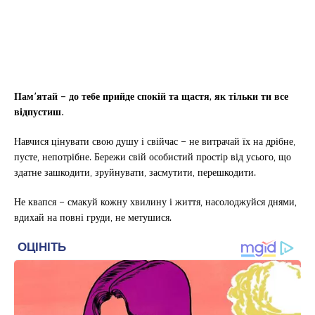
Пам’ятай – до тебе прийде спокій та щастя, як тільки ти все
відпустиш.
Навчися цінувати свою душу і свійчас – не витрачай їх на дрібне,
пусте, непотрібне. Бережи свій особистий простір від усього, що
здатне зашкодити, зруйнувати, засмутити, перешкодити.
Не квапся – смакуй кожну хвилину і життя, насолоджуйся днями,
вдихай на повні груди, не метушися.