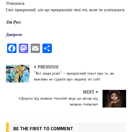
Усміхнися.
Світ прекрасний, але ще прекрасніші твої очі, коли ти усміхаєшся.
Лія Русс
Джерело
F
M
E
П
a
a
m
од
c
st
ai
іл
PREVIOUS
e
o
l
и
“Всі люди різні” – прекрасний текст про те, як
важливо не судити про людину по собі
b
d
т
o
o
ис
NEXT
«Дорога під назвою «потім» веде до місця під
o
n
я
назвою «ніколи»
k
BE THE FIRST TO COMMENT