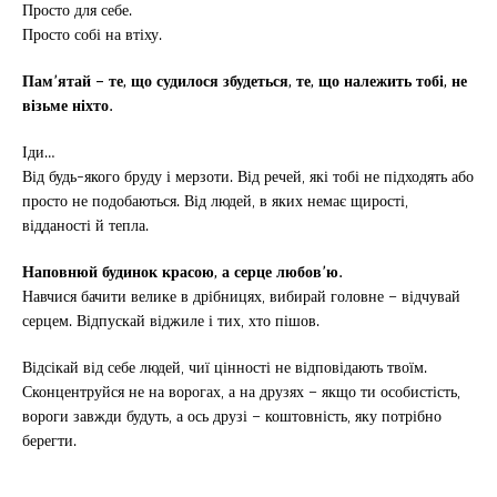
Просто для себе.
Просто собі на втіху.
Пам’ятай – те, що судилося збудеться, те, що належить тобі, не
візьме ніхто.
Іди…
Від будь-якого бруду і мерзоти. Від речей, які тобі не підходять або
просто не подобаються. Від людей, в яких немає щирості,
відданості й тепла.
Наповнюй будинок красою, а серце любов’ю.
Навчися бачити велике в дрібницях, вибирай головне – відчувай
серцем. Відпускай віджиле і тих, хто пішов.
Відсікай від себе людей, чиї цінності не відповідають твоїм.
Сконцентруйся не на ворогах, а на друзях – якщо ти особистість,
вороги завжди будуть, а ось друзі – коштовність, яку потрібно
берегти.