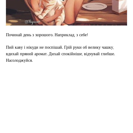
Починай день з хорошого. Наприклад, з себе!
Пий каву і нікуди не поспішай. Грій руки об велику чашку,
вдихай пряний аромат. Дихай спокійніше, відчувай глибше.
Насолоджуйся.