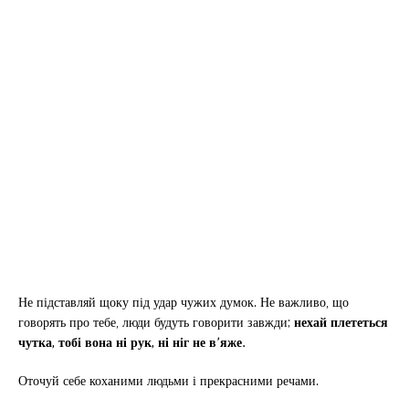
Не підставляй щоку під удар чужих думок. Не важливо, що
говорять про тебе, люди будуть говорити завжди;
нехай плететься
чутка, тобі вона ні рук, ні ніг не в’яже.
Оточуй себе коханими людьми і прекрасними речами.