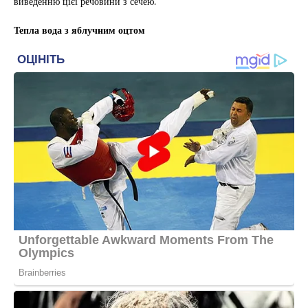
виведенню цієї речовини з сечею.
Тепла вода з яблучним оцтом