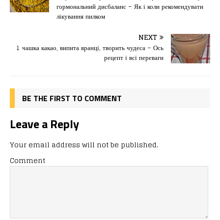
e
o
l
и
гормональний дисбаланс – Як і коли рекомендувати
b
d
т
лікування пилком
o
o
ис
NEXT
o
n
я
1 чашка какао, випита вранці, творить чудеса – Ось
k
рецепт і всі переваги
BE THE FIRST TO COMMENT
Leave a Reply
Your email address will not be published.
Comment