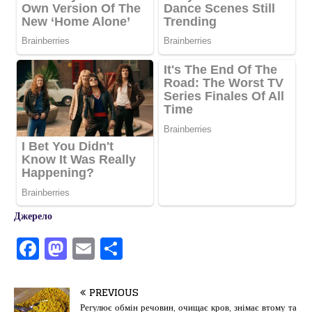
Джерело
F
M
E
П
a
a
m
од
c
st
ai
іл
PREVIOUS
Регулює обмін речовин, очищає кров, знімає втому та