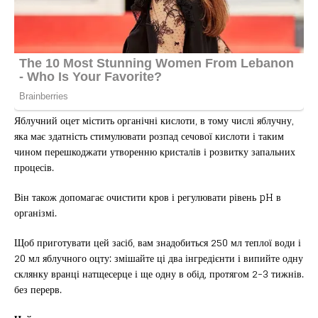
Яблучний оцет містить органічні кислоти, в тому числі яблучну,
яка має здатність стимулювати розпад сечової кислоти і таким
чином перешкоджати утворенню кристалів і розвитку запальних
процесів.
Він також допомагає очистити кров і регулювати рівень pH в
організмі.
Щоб приготувати цей засіб, вам знадобиться 250 мл теплої води і
20 мл яблучного оцту: змішайте ці два інгредієнти і випийте одну
склянку вранці натщесерце і ще одну в обід, протягом 2-3 тижнів.
без перерв.