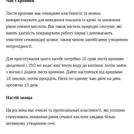
Чай з кропиви
Листя кропиви має очищаючі властивості, їх можна
використовувати для виведення токсинів із крові та зниження
рівня сечової кислоти. Він також містить природні сполуки, які
мають здатність покращувати роботу нирок і допомагають
очистити сечовивідні шляхи, таким чином запобігаючи утворенню
непрохідності.
Для приготування цього засобу потрібно 10 грам листя кропиви
дводомної і 250 мл води: кип’ятити воду до кипіння, потім зняти
з вогню і додати листя кропиви. Дайте настоятися під кришкою
10 хвилин, потім процідіть. Пити по одному чаю двічі на день
протягом 10 днів.
Настій хвоща
Ця рослина має очисні та протизапальні властивості, які успішно
стимулюють зниження рівня сечової кислоти завдяки більш
активному утворенню сечі.