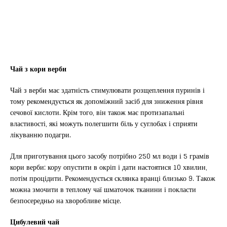
Чай з кори верби
Чай з верби має здатність стимулювати розщеплення пуринів і
тому рекомендується як допоміжний засіб для зниження рівня
сечової кислоти. Крім того, він також має протизапальні
властивості, які можуть полегшити біль у суглобах і сприяти
лікуванню подагри.
Для приготування цього засобу потрібно 250 мл води і 5 грамів
кори верби: кору опустити в окріп і дати настоятися 10 хвилин,
потім процідити. Рекомендується склянка вранці близько 9. Також
можна змочити в теплому чаї шматочок тканини і покласти
безпосередньо на хворобливе місце.
Цибулевий чай