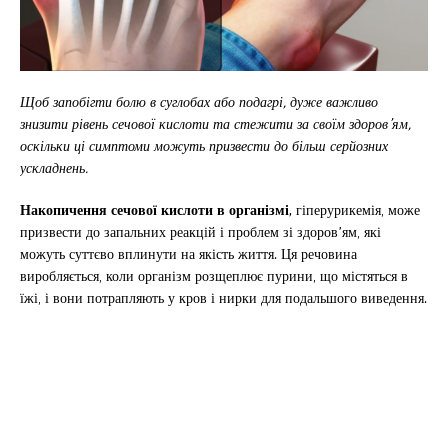
Щоб запобігти болю в суглобах або подагрі, дуже важливо
знизити рівень сечової кислоти та стежити за своїм здоров’ям,
оскільки ці симптоми можуть призвести до більш серйозних
ускладнень.
Накопичення сечової кислоти в організмі,
гіперурикемія, може
призвести до запальних реакцій і проблем зі здоров’ям, які
можуть суттєво вплинути на якість життя. Ця речовина
виробляється, коли організм розщеплює пурини, що містяться в
їжі, і вони потрапляють у кров і нирки для подальшого виведення.