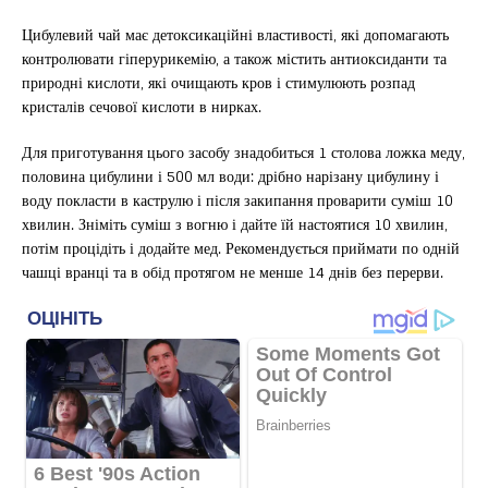
Цибулевий чай має детоксикаційні властивості, які допомагають
контролювати гіперурикемію, а також містить антиоксиданти та
природні кислоти, які очищають кров і стимулюють розпад
кристалів сечової кислоти в нирках.
Для приготування цього засобу знадобиться 1 столова ложка меду,
половина цибулини і 500 мл води: дрібно нарізану цибулину і
воду покласти в каструлю і після закипання проварити суміш 10
хвилин. Зніміть суміш з вогню і дайте їй настоятися 10 хвилин,
потім процідіть і додайте мед. Рекомендується приймати по одній
чашці вранці та в обід протягом не менше 14 днів без перерви.