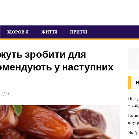
ЗДОРОВ’Я
ЖИТТЯ
ПРИТЧІ
ожуть зробити для
комендують у наступних
0
Порад
– Лік
Емоці
внутр
Як “р