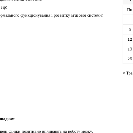
зір;
Пн
ормального функціонування і розвитку м’язової системи;
5
12
19
26
« Тра
ипадках:
ушені фініки позитивно впливають на роботу мозку,