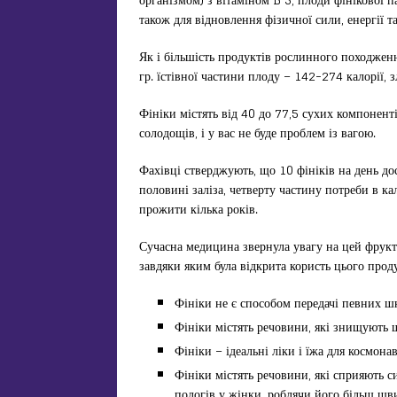
також для відновлення фізичної сили, енергії та
Як і більшість продуктів рослинного походженн
гр. їстівної частини плоду – 142-274 калорії, 
Фініки містять від 40 до 77,5 сухих компоненті
солодощів, і у вас не буде проблем із вагою.
Фахівці стверджують, що 10 фініків на день дост
половині заліза, четверту частину потреби в к
прожити кілька років.
Сучасна медицина звернула увагу на цей фрукт 
завдяки яким була відкрита користь цього прод
Фініки не є способом передачі певних шкі
Фініки містять речовини, які знищують ш
Фініки – ідеальні ліки і їжа для космонав
Фініки містять речовини, які сприяють 
пологів у жінки, роблячи його більш ш