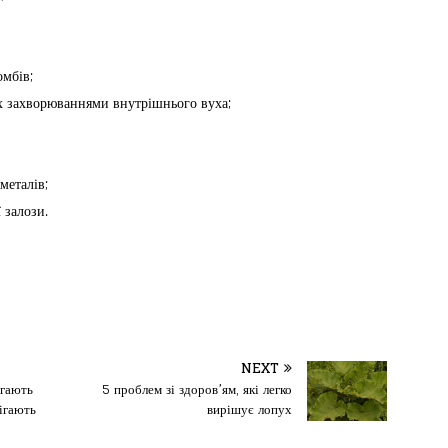
мбів;
х захворюваннями внутрішнього вуха;
металів;
 залози.
NEXT
агають
5 проблем зі здоров’ям, які легко
ігають
вирішує лопух