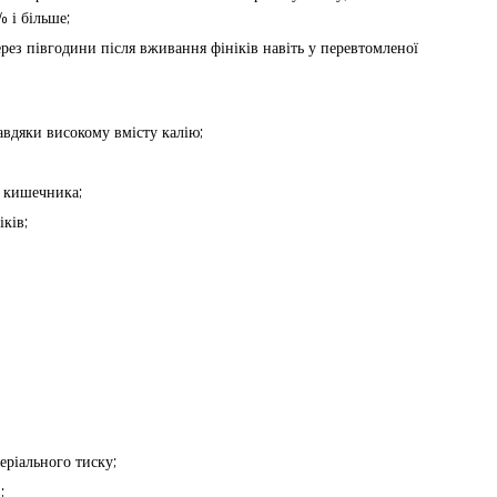
 і більше;
рез півгодини після вживання фініків навіть у перевтомленої
вдяки високому вмісту калію;
 кишечника;
ків;
еріального тиску;
;