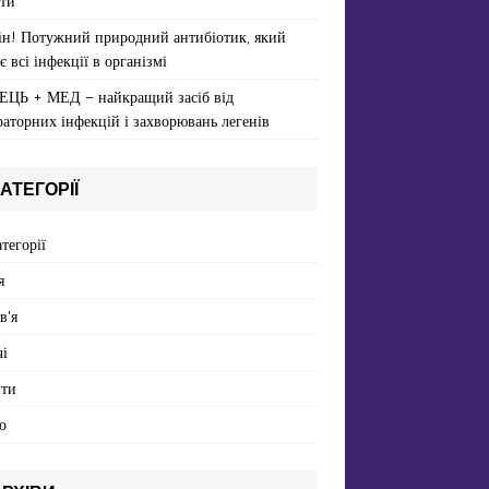
ти
ін! Потужний природний антибіотик, який
є всі інфекції в організмі
ЕЦЬ + МЕД – найкращий засіб від
раторних інфекцій і захворювань легенів
АТЕГОРІЇ
атегорії
я
в'я
і
пти
о