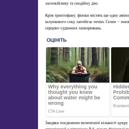
заспокійливу та снодійну дію.
Крім триптофану, фініки містять ще одну аміно
шлункового соку запобігає печію. Селен – зни
серцево-судинних захворювань.
Завдяки поєднанню величезної кількості цукру
організмом) з вітаміном B 5, плоди фінікової п