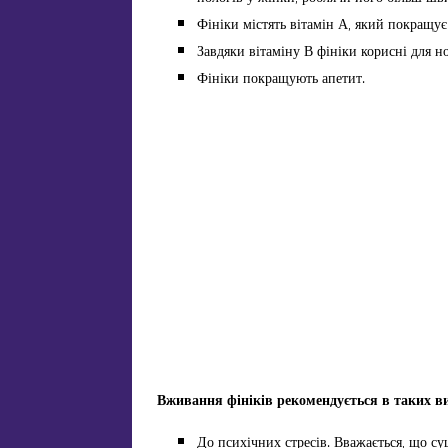
Фініки містять вітамін А, який покращує 
Завдяки вітаміну В фініки корисні для н
Фініки покращують апетит.
Вживання фініків рекомендується в таких в
До психічних стресів. Вважається, що с