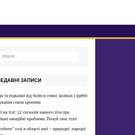
НЕДАВНІ ЗАПИСИ
и та підказки від болю в спині, колінах і хребті
ування соком кропиви
ї на тілі: 12 сигналів нашого тіла про
ішні емоційні проблеми. Почуй своє тіло!
озбити” солі в області шиї – природні, народні