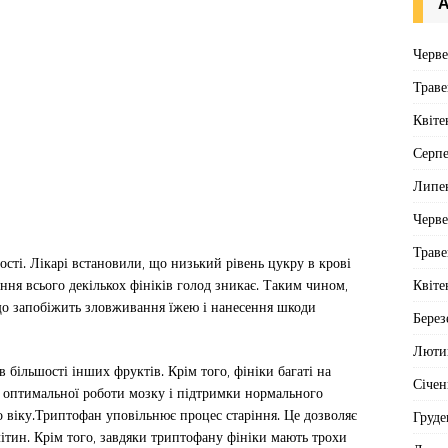
А
Черв
Траве
Квіте
Серп
Липе
Черв
Траве
ості. Лікарі встановили, що низький рівень цукру в крові
Квіте
дання всього декількох фініків голод зникає. Таким чином,
 що запобіжить зловживання їжею і нанесення шкоди
Берез
Люти
 більшості інших фруктів. Крім того, фініки багаті на
Січен
 оптимальної роботи мозку і підтримки нормального
о віку.Триптофан уповільнює процес старіння. Це дозволяє
Груде
тин. Крім того, завдяки триптофану фініки мають трохи