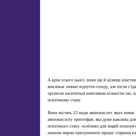
А крім усього цього, вони ще й цілющі властив
викликає значне відчуття голоду, але після з’ї
організм насититься невеликою кількістю їжі,
психічному стану.
Вони містять 23 види амінокислот, яких немає в
амінокислоту триптофан, яка дуже важлива для
психічного стану, особливо для людей похилог
певною мірою призупинити процес старіння клі