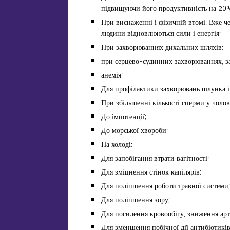
підвищуючи його продуктивність на 20%
При виснаженні і фізичній втомі. Вже че
людини відновлюються сили і енергія;
При захворюваннях дихальних шляхів;
при серцево-судинних захворюваннях, за
анемія;
Для профілактики захворювань шлунка і
При збільшенні кількості сперми у чолові
До імпотенції;
До морської хвороби;
На холоді;
Для запобігання втрати вагітності;
Для зміцнення стінок капілярів;
Для поліпшення роботи травної системи;
Для поліпшення зору;
Для посилення кровообігу, зниження арт
Для зменшення побічної дії антибіотиків