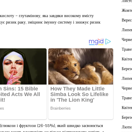
Лист
Жовт
кислоту – глутамінову, яка завдяки високому вмісту
Верес
жує ризик раку, зміцнює імунну систему і знижує ризик
Липе
Черв
Траве
Квіте
Берез
Липе
Черв
Траве
Квіте
Берез
 (глюкози і фруктози (26-55%), який швидко засвоюється
Люти
альми мають властивість не тільки підтримувати ситість, а