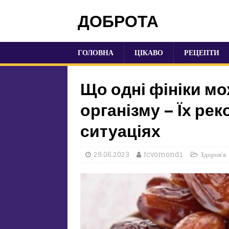
ДОБРОТА
ГОЛОВНА
ЦІКАВО
РЕЦЕПТИ
Що одні фініки м
організму – Їх ре
ситуаціях
29.06.2023
fcvomond1
Здоров'я