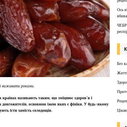
рецеп
Ось в
вбива
ЧЕБР
респі
К
Без к
Житт
Здоро
і виживати роками.
Притч
х країнах називають таким, що зміцнює здоров’я і
Реце
а довгожителів, основною їжею яких є фініки. У будь-якому
Цікав
ують їсти замість солодощів.