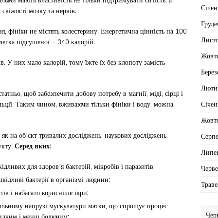
Січен
 свіжості мозку та нервів.
Груде
я, фініки не містять холестерину. Енергетична цінність на 100
Лист
злегка підсушеної – 340 калорій.
Жовт
в. У них мало калорій, тому їжте їх без клопоту замість
Берез
Люти
атньо, щоб забезпечити добову потребу в магнії, міді, сірці і
Січен
альції. Таким чином, вживаючи тільки фініки і воду, можна
Жовт
як на об’єкт тривалих досліджень, наукових досліджень,
Серп
укту.
Серед яких:
Липе
дливих для здоров’я бактерій, мікробів і паразитів;
Черв
кідливі бактерії в організмі людини;
Траве
тів і набагато корисніше ікри;
сильному напрузі мускулатури матки, що спрощує процес
Чер
видким і менш болючим;