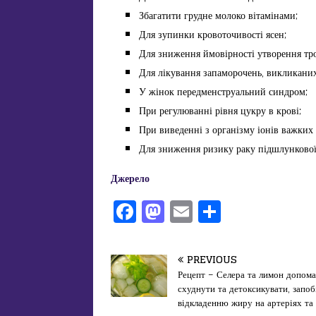
Збагатити грудне молоко вітамінами;
Для зупинки кровоточивості ясен;
Для зниження ймовірності утворення тро
Для лікування запаморочень, викликани
У жінок передменструальний синдром;
При регулюванні рівня цукру в крові;
При виведенні з організму іонів важких 
Для зниження ризику раку підшлункової
Джерело
F
M
E
П
a
a
m
од
c
st
ai
іл
PREVIOUS
e
o
l
и
Рецепт – Селера та лимон допом
схуднути та детоксикувати, запоб
b
d
т
відкладенню жиру на артеріях та