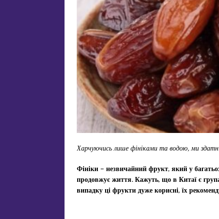
Харчуючись лише фініками та водою, ми здатн
Фініки – незвичайний фрукт, який у багатьо
продовжує життя. Кажуть, що в Китаї є груп
випадку ці фрукти дуже корисні, їх рекоменд