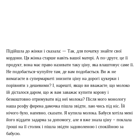
Підійшла до жінки і сказала: — Так, для початку знайте свої
кордони. Ця жінка старше навіть вашої матері. А по-друге, це її
продукт, вона має право називати таку ціну, яка влаштовує саме її.
Не подобається-купуйте там, де вам подобається. Ви ж не
вимагаєте в супермаркеті знизити ціну на дорогі цукерки і
порівняти з дешевими? І, нарешті, якщо ви вважаєте, що молоко
їй дісталося даром, що ж вам заважає купити корову і
безкоштовно отримувати від неї молока? Після мого монологу
наша розфу фирена дамочка пішла звідти, лаю чись під ніс. Їй
нічого було, напевно, сказати. Я купила молока. Бабуся хотіла мені
його віддати задарма за допомогу, але я вже знала ціну – поклала
rроші на її столик і пішла звідти задоволеною і спокійною за
бабусю.