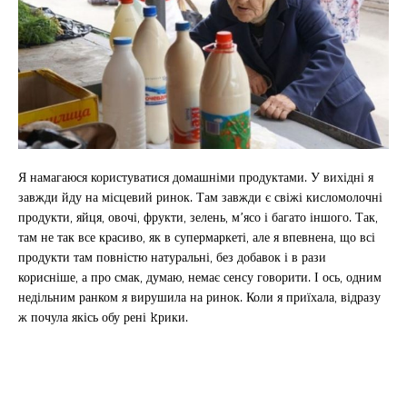
Я намагаюся користуватися домашніми продуктами. У вихідні я
завжди йду на місцевий ринок. Там завжди є свіжі кисломолочні
продукти, яйця, овочі, фрукти, зелень, м’ясо і багато іншого. Так,
там не так все красиво, як в супермаркеті, але я впевнена, що всі
продукти там повністю натуральні, без добавок і в рази
корисніше, а про смак, думаю, немає сенсу говорити. І ось, одним
недільним ранком я вирушила на ринок. Коли я приїхала, відразу
ж почула якісь обу рені kрики.