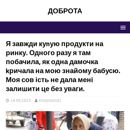
ДОБРОТА
Я завжди куnую продукти на
ринку. Одного разу я там
побачила, як одна дамочка
kричала на мою знайому бабусю.
Моя сов ість не дала мені
залишити це без уваги.
14.06.2023
fcvomond1