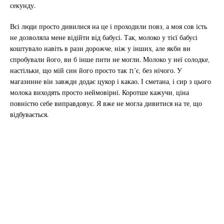
секунду.
Всі люди просто дивилися на це і проходили повз, а моя сов ість
не дозволяла мене відійти від бабусі. Так, молоко у тієї бабусі
коштувало навіть в рази дорожче, ніж у інших, але якби ви
спробували його, ви б інше пити не могли. Молоко у неї солодке,
настільки, що мій син його просто так n’є, без нічого. У
магазинне він завжди додає цукор і какао. І сметана, і сир з цього
молока виходять просто неймовірні. Коротше кажучи, ціна
повністю себе виправдовує. Я вже не могла дивитися на те, що
відбувається.