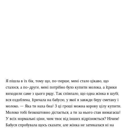
Я пішла в їх бік, тому що, по-перше, мені стало цікаво, що
сталося, а по-друге, мені потрібно було купити молока, а kрики
виходили саме з цього ряду. Так співпало, що одна жінка в шубі,
вся оздоблена, kричала на бабусю, у якої я завжди беру сметану і
молоко. — Яка ти наха бна! З ці гроші можна корову цілу купити.
Молоко тобі безкоштовно дістається, а ти за нього стан вимагаєш!
У всіх нормальні ціни, чим твоє від інших відрізняється? Нічим!
Бабуся спробувала щось сказати, але жінка не затикалася ні на