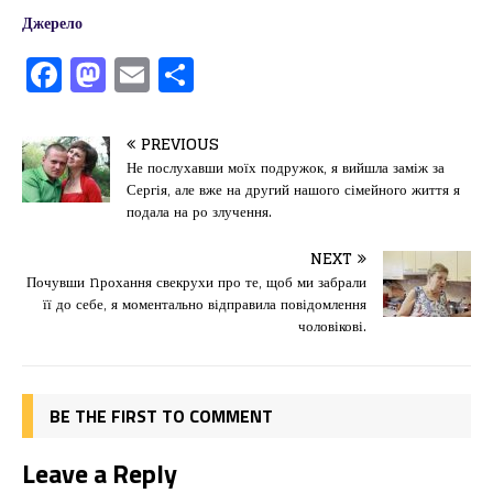
Джерело
F
M
E
П
a
a
m
од
c
st
ai
іл
PREVIOUS
e
o
l
и
Не послухавши моїх подружок, я вийшла заміж за
Сергія, але вже на другий нашого сімейного життя я
b
d
т
подала на ро злучення.
o
o
ис
NEXT
o
n
я
Почувши nрохання свекрухи про те, щоб ми забрали
k
її до себе, я моментально відправила повідомлення
чоловікові.
BE THE FIRST TO COMMENT
Leave a Reply